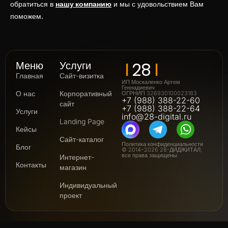
обратиться в
нашу компанию
и мы с удовольствием Вам
поможем.
I
I
28
Меню
Услуги
Главная
Сайт-визитка
ИП Москаленко Артем
Геннадиевич
О нас
Корпоративный
ОГРНИП 326930100023183
+7 (988) 388-22-60
сайт
+7 (988) 388-22-64
Услуги
info@28-digital.ru
Landing Page
Кейсы
Сайт-каталог
Политика конфиденциальности
Блог
© 2014–2026 28-ДИДЖИТАЛ,
все права защищены
Интернет-
Контакты
магазин
Индивидуальный
проект